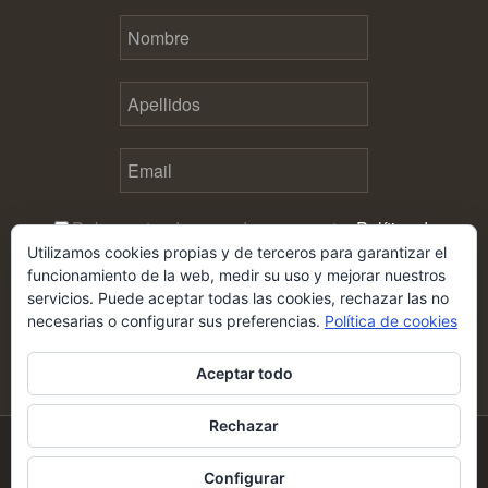
Debes estar de acuerdo con nuestra
Política de
Utilizamos cookies propias y de terceros para garantizar el
privacidad
antes de enviar este formulario
funcionamiento de la web, medir su uso y mejorar nuestros
servicios. Puede aceptar todas las cookies, rechazar las no
necesarias o configurar sus preferencias.
Política de cookies
Aceptar todo
Rechazar
© Copyright - Emprendedores y liderazgo |
Aviso legal
|
Política de privacidad
|
Cookies
Configurar