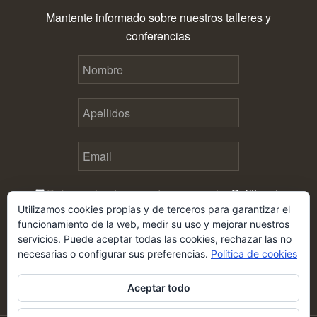
Mantente informado sobre nuestros talleres y
conferencias
Debes estar de acuerdo con nuestra
Política de
Utilizamos cookies propias y de terceros para garantizar el
privacidad
antes de enviar este formulario
funcionamiento de la web, medir su uso y mejorar nuestros
servicios. Puede aceptar todas las cookies, rechazar las no
necesarias o configurar sus preferencias.
Política de cookies
Aceptar todo