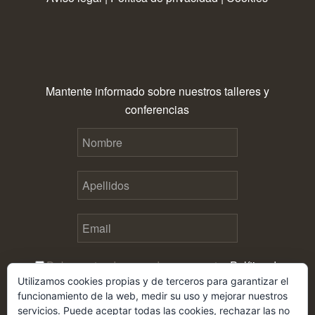
Mantente informado sobre nuestros talleres y
conferencias
Debes estar de acuerdo con nuestra
Política de
Utilizamos cookies propias y de terceros para garantizar el
privacidad
antes de enviar este formulario
funcionamiento de la web, medir su uso y mejorar nuestros
servicios. Puede aceptar todas las cookies, rechazar las no