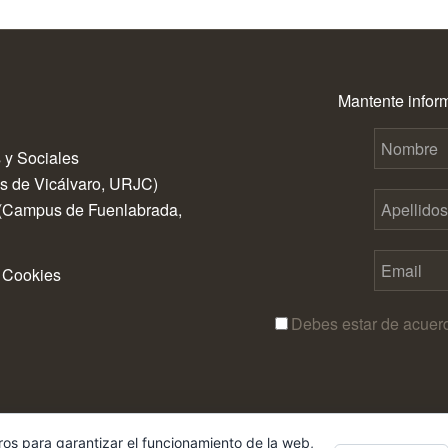
Mantente inform
 y Sociales
us de Vicálvaro, URJC)
 (Campus de Fuenlabrada,
|
Cookies
Debes estar de acuer
ros para garantizar el funcionamiento de la web,