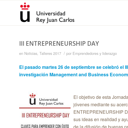
III ENTREPRENEURSHIP DAY
/
en
Noticias
,
Talleres 2017
por
Emprendedores y liderazgo
El pasado martes 26 de septiembre se celebró el
investigación Management and Business Economic
El objetivo de esta Jornad
jóvenes mediante su acerc
ENTREPRENEURSHIP DAY sur
sus ideas en realidad y ay
de la difusión de buenas p