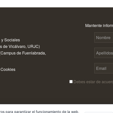
Mantente inform
 y Sociales
us de Vicálvaro, URJC)
 (Campus de Fuenlabrada,
|
Cookies
Debes estar de acuer
ros para garantizar el funcionamiento de la web,