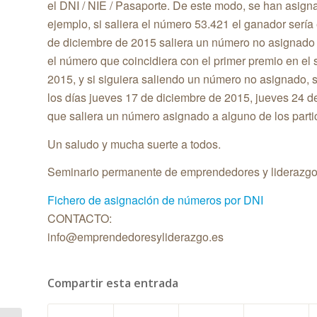
el DNI / NIE / Pasaporte. De este modo, se han asign
ejemplo, si saliera el número 53.421 el ganador serí
de diciembre de 2015
saliera un número no asignado (
el número que coincidiera con el primer premio en el 
2015
, y si siguiera saliendo un número no asignado, 
los días
jueves 17 de diciembre de 2015
,
jueves 24 d
que saliera un número asignado a alguno de los parti
Un saludo y mucha suerte a todos.
Seminario permanente de emprendedores y liderazg
Fichero de asignación de números por DNI
CONTACTO:
info@emprendedoresyliderazgo.es
Compartir esta entrada