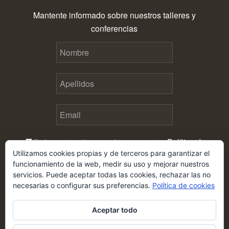
Mantente informado sobre nuestros talleres y
conferencias
Debes estar de acuerdo con nuestra
Política de
Utilizamos cookies propias y de terceros para garantizar el
privacidad
antes de enviar este formulario
funcionamiento de la web, medir su uso y mejorar nuestros
servicios. Puede aceptar todas las cookies, rechazar las no
necesarias o configurar sus preferencias.
Política de cookies
Aceptar todo