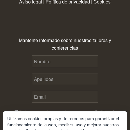
Aviso legal
|
Política de privacidad
|
Cookies
Mantente informado sobre nuestros talleres y
conferencias
Debes estar de acuerdo con nuestra
Política de
Utilizamos cookies propias y de terceros para garantizar el
privacidad
antes de enviar este formulario
funcionamiento de la web, medir su uso y mejorar nuestros